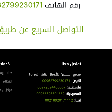
رقم الهاتف
2799230171
التواصل السريع عن طري
تواصل معنا
خدمات
طلب برم
مجمع الحسين للأعمال بناية رقم 10
الاردن:
00962799230171
النظام ا
فلسطين:
00972594450067
مركز الإم
السعودية:
00966593504662
ليبيا:
00218920171112