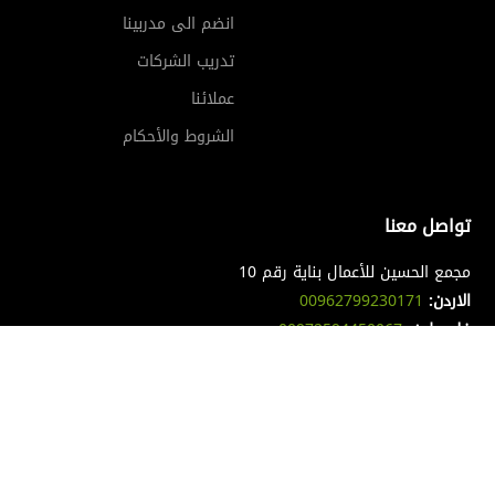
انضم الى مدربينا
تدريب الشركات
عملائنا
الشروط والأحكام
تواصل معنا
مجمع الحسين للأعمال بناية رقم 10
الاردن:
00962799230171
فلسطين:
00972594450067
السعودية:
00966593504662
ليبيا:
00218920171112
جميع الحقوق محفوظة
© Copyright The Hope