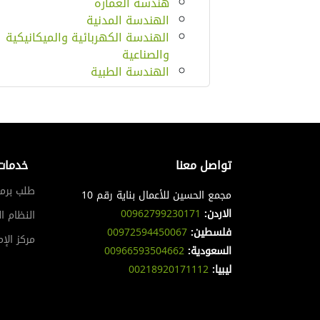
هندسة العماره
الهندسة المدنية
الهندسة الكهربائية والميكانيكية
والصناعية
الهندسة الطبية
تواصل معنا
خدمات
طلب برم
مجمع الحسين للأعمال بناية رقم 10
الاردن:
00962799230171
النظام ا
فلسطين:
00972594450067
مركز الإم
السعودية:
00966593504662
ليبيا:
00218920171112