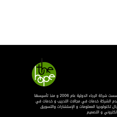
JUL
التعرف على برنامج SketchUp في تصميم
اد
مقدمة عن الإظهار الواقعي باستخدام V-
نامج Revit المعماري
 بنظام BIM
متى تستخدم كل
دورات احترافية
تأسست شركة الرجاء الدولية عام 2006 و منذ تأسيسها
دم الشركة خدمات في مجالات التدريب و خدمات في
ال تكنولوجيا المعلومات و الإستشارات والتسويق
إلكتروني و التصميم